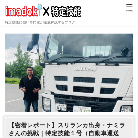
特定技能に強い専門家が徹底解説するブログ
コ
ン
テ
ン
ツ
へ
移
動
【密着レポート】スリランカ出身・ナミラ
さんの挑戦｜特定技能１号（自動車運送