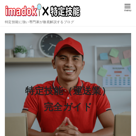
特定技能に強い専門家が徹底解説するブログ
コ
ン
テ
ン
ツ
へ
移
動
特定技能（運送業）
完全ガイド