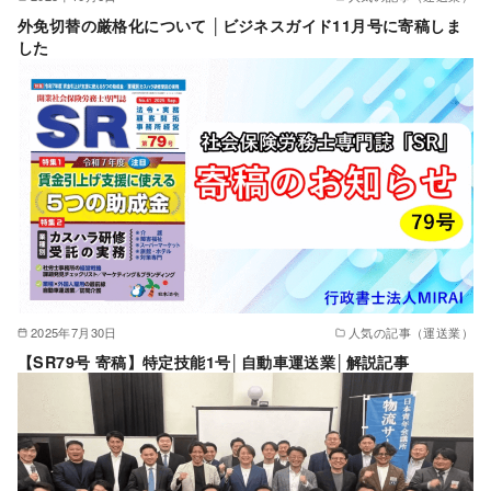
外免切替の厳格化について │ビジネスガイド11月号に寄稿しま
した
2025年7月30日
人気の記事（運送業）
【SR79号 寄稿】特定技能1号│自動車運送業│解説記事