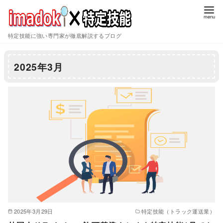
特定技能に強い専門家が徹底解説するブログ
コ
ン
2025年3月
テ
ン
ツ
へ
移
動
2025年3月29日
特定技能（トラック運送業）