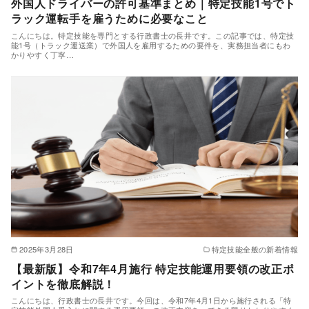
外国人ドライバーの許可基準まとめ｜特定技能1号でト
ラック運転手を雇うために必要なこと
こんにちは。特定技能を専門とする行政書士の長井です。この記事では、特定技
能1号（トラック運送業）で外国人を雇用するための要件を、実務担当者にもわ
かりやすく丁寧…
2025年3月28日
特定技能全般の新着情報
【最新版】令和7年4月施行 特定技能運用要領の改正ポ
イントを徹底解説！
こんにちは、行政書士の長井です。今回は、令和7年4月1日から施行される「特